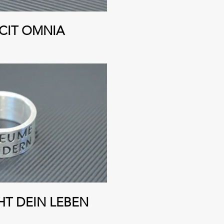
CIT OMNIA
Play Video
HT DEIN LEBEN