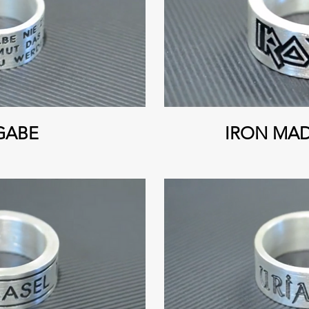
lay Video
GABE
IRON MA
lay Video