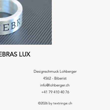
lay Video
EBRAS LUX
Designschmuck Lohberger
4562 - Biberist
info@lohberger.ch
+41 79 410 40 76
©2026 by textringe.ch