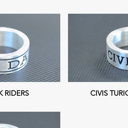
lay Video
 RIDERS
CIVIS TUR