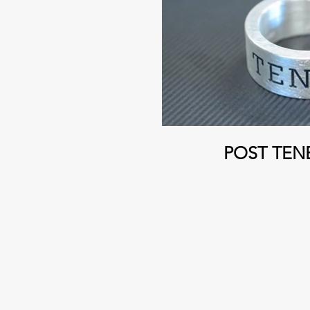
P
POST TEN