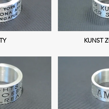
lay Video
TY
KUNST Z
lay Video