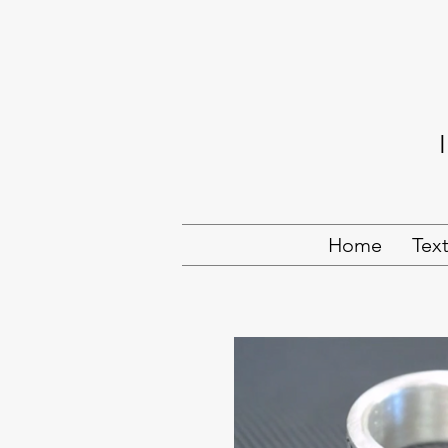
Home
Tex