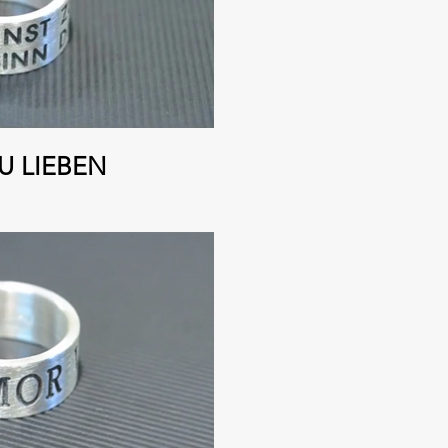
Play Video
U LIEBEN
Play Video