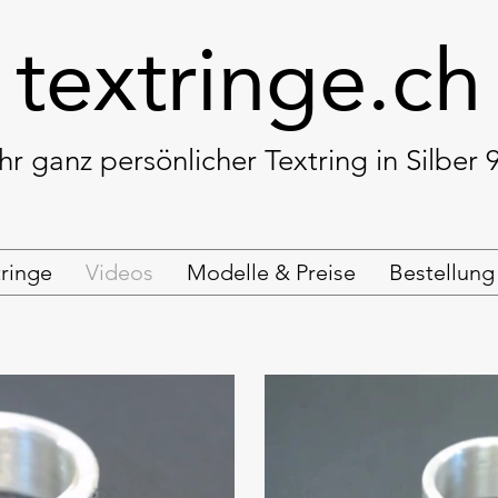
textringe.ch
Ihr ganz persönlicher Textring in Silber 
tringe
Videos
Modelle & Preise
Bestellung