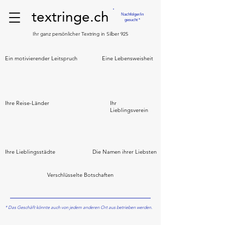
textringe.ch
Nachfolger/in
gesucht *
Ihr ganz persönlicher Textring in Silber 925
Ein motivierender Leitspruch
Eine Lebensweisheit
Ihre Reise-Länder
Ihr
Lieblingsverein
Ihre Lieblingsstädte
Die Namen ihrer Liebsten
Verschlüsselte Botschaften
* Das Geschäft könnte auch von jedem anderen Ort aus betrieben werden.